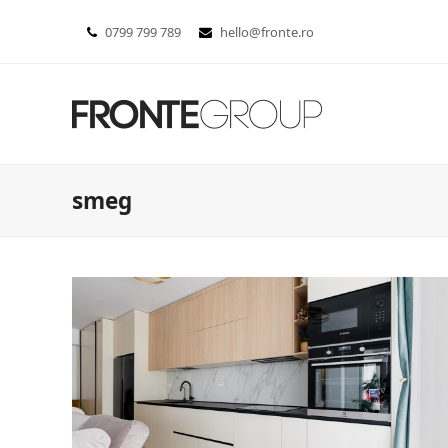
0799 799 789
hello@fronte.ro
smeg