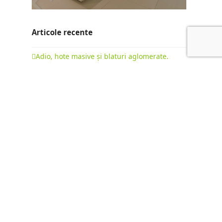
Articole recente
Adio, hote masive și blaturi aglomerate.
Evoluția bucătăriilor la comandă în 2026
22 februarie 2026
Bucătării cu insulă: ghid complet pentru o
mobilare premium
15 octombrie 2025
Diferența dintre „Fabrica de Mobilă” și
„Producător de Mobilă”: Mobilier de Serie vs.
Mobilier la Comandă
9 octombrie 2025
NEWSLETTER