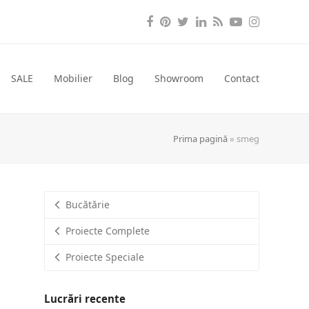
Facebook
Pinterest
Twitter
LinkedIn
RSS
YouTube
Instagra
SALE
Mobilier
Blog
Showroom
Contact
Prima pagină
»
smeg
Bucătărie
Proiecte Complete
Proiecte Speciale
Lucrări recente