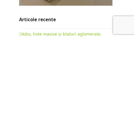
Articole recente
Adio, hote masive și blaturi aglomerate.
Evoluția bucătăriilor la comandă în 2026
22 februarie 2026
Bucătării cu insulă: ghid complet pentru o
mobilare premium
15 octombrie 2025
Diferența dintre „Fabrica de Mobilă” și
„Producător de Mobilă”: Mobilier de Serie vs.
Mobilier la Comandă
9 octombrie 2025
NEWSLETTER