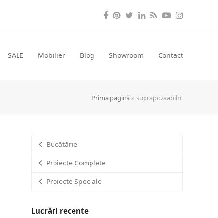
Facebook
Pinterest
Twitter
LinkedIn
RSS
YouTube
Instagra
SALE
Mobilier
Blog
Showroom
Contact
Prima pagină
»
suprapozaabilm
Bucătărie
Proiecte Complete
Proiecte Speciale
Lucrări recente