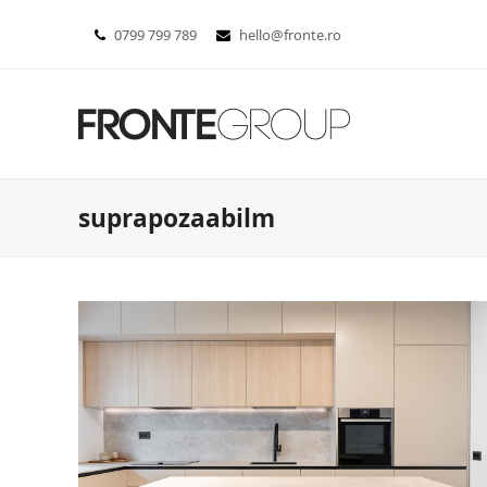
0799 799 789
hello@fronte.ro
suprapozaabilm