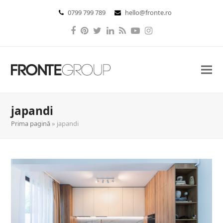
0799 799 789
hello@fronte.ro
Facebook
Pinterest
Twitter
LinkedIn
RSS
YouTube
Instagram
japandi
Prima pagină
»
japandi