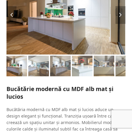
previous
next
slide
slide
Bucătărie modernă cu MDF alb mat și
lucios
Bucătăria modernă cu MDF alb mat și lucios aduce un
design elegant și funcțional. Tranziția ușoară între camere
creează un spațiu unitar și armonios. Mobilierul modern,
culorile calde și iluminatul subtil fac ca întreaga casă să