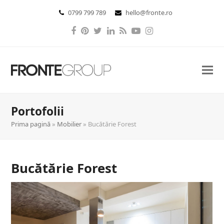
0799 799 789
hello@fronte.ro
Facebook
Pinterest
Twitter
LinkedIn
RSS
YouTube
Instagram
Portofolii
Prima pagină
»
Mobilier
»
Bucătărie Forest
Bucătărie Forest