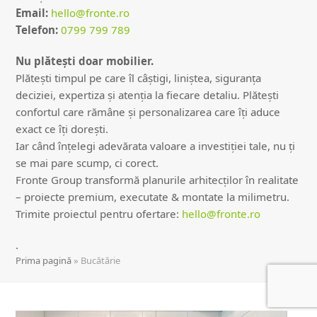
Email:
hello@fronte.ro
Telefon:
0799 799 789
Nu plătești doar mobilier.
Plătești timpul pe care îl câștigi, liniștea, siguranța
deciziei, expertiza și atenția la fiecare detaliu. Plătești
confortul care rămâne și personalizarea care îți aduce
exact ce îți dorești.
Iar când înțelegi adevărata valoare a investiției tale, nu ți
se mai pare scump, ci corect.
Fronte Group transformă planurile arhitecților în realitate
– proiecte premium, executate & montate la milimetru.
Trimite proiectul pentru ofertare:
hello@fronte.ro
.
Prima pagină
»
Bucătărie