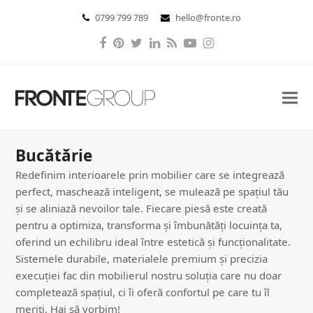
0799 799 789
hello@fronte.ro
Facebook
Pinterest
Twitter
LinkedIn
RSS
YouTube
Instagram
Bucătărie
Redefinim interioarele prin mobilier care se integrează
perfect, maschează inteligent, se mulează pe spațiul tău
și se aliniază nevoilor tale. Fiecare piesă este creată
pentru a optimiza, transforma și îmbunătăți locuința ta,
oferind un echilibru ideal între estetică și funcționalitate.
Sistemele durabile, materialele premium și precizia
execuției fac din mobilierul nostru soluția care nu doar
completează spațiul, ci îi oferă confortul pe care tu îl
meriți. Hai să vorbim!