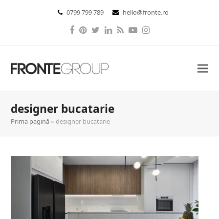
0799 799 789
hello@fronte.ro
Facebook
Pinterest
Twitter
LinkedIn
RSS
YouTube
Instagram
designer bucatarie
Prima pagină
»
designer bucatarie