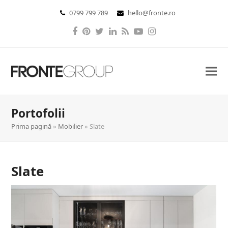
0799 799 789
hello@fronte.ro
Facebook
Pinterest
Twitter
LinkedIn
RSS
YouTube
Instagram
Portofolii
Prima pagină
»
Mobilier
»
Slate
Slate