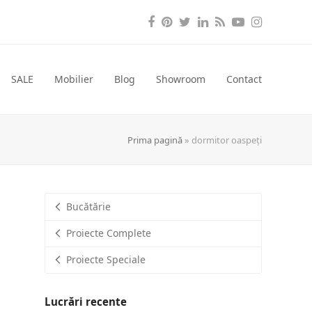
Facebook
Pinterest
Twitter
LinkedIn
RSS
YouTube
Instagra
SALE
Mobilier
Blog
Showroom
Contact
Prima pagină
»
dormitor oaspeți
Bucătărie
Proiecte Complete
Proiecte Speciale
Lucrări recente