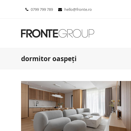
0799 799 789
hello@fronte.ro
dormitor oaspeți