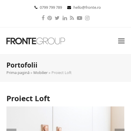
0799 799 789
hello@fronte.ro
Facebook
Pinterest
Twitter
LinkedIn
RSS
YouTube
Instagram
Portofolii
Prima pagină
»
Mobilier
»
Proiect Loft
Proiect Loft