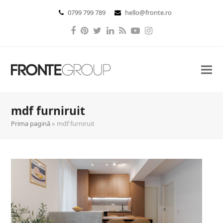
0799 799 789
hello@fronte.ro
Facebook
Pinterest
Twitter
LinkedIn
RSS
YouTube
Instagram
mdf furniruit
Prima pagină
»
mdf furniruit