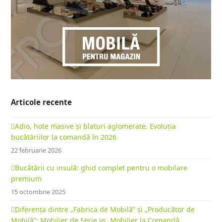
Articole recente
Adio, hote masive și blaturi aglomerate. Evoluția
bucătăriilor la comandă în 2026
22 februarie 2026
Bucătării cu insulă: ghid complet pentru o mobilare
premium
15 octombrie 2025
Diferența dintre „Fabrica de Mobilă” și „Producător de
Mobilă”: Mobilier de Serie vs. Mobilier la Comandă