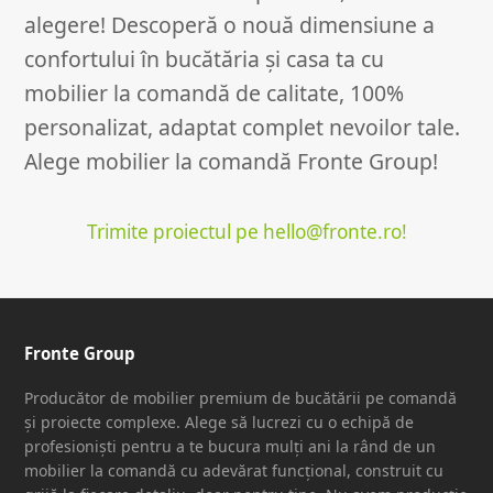
m
t
alegere! Descoperă o nouă dimensiune a
confortului în bucătăria și casa ta cu
mobilier la comandă de calitate, 100%
personalizat, adaptat complet nevoilor tale.
Alege mobilier la comandă Fronte Group!
Trimite proiectul pe hello@fronte.ro!
Fronte Group
Producător de mobilier premium de bucătării pe comandă
și proiecte complexe. Alege să lucrezi cu o echipă de
profesioniști pentru a te bucura mulți ani la rând de un
mobilier la comandă cu adevărat funcțional, construit cu