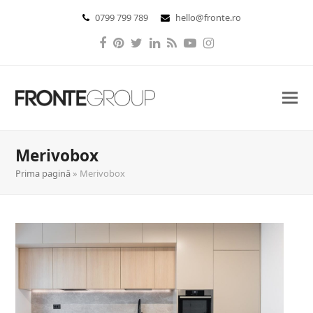
0799 799 789
hello@fronte.ro
Facebook
Pinterest
Twitter
LinkedIn
RSS
YouTube
Instagram
Merivobox
Prima pagină
»
Merivobox