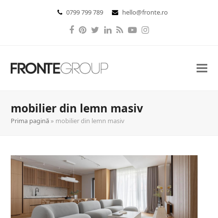
0799 799 789
hello@fronte.ro
Facebook
Pinterest
Twitter
LinkedIn
RSS
YouTube
Instagram
mobilier din lemn masiv
Prima pagină
»
mobilier din lemn masiv