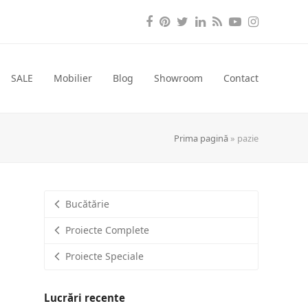
Facebook
Pinterest
Twitter
LinkedIn
RSS
YouTube
Instagra
SALE
Mobilier
Blog
Showroom
Contact
Prima pagină
»
pazie
Bucătărie
Proiecte Complete
Proiecte Speciale
Lucrări recente