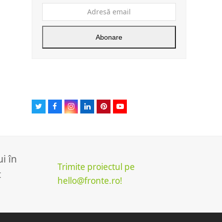
Adresă
email
Abonare
T
F
I
L
P
Y
w
a
n
i
i
o
i
c
s
n
n
u
t
e
t
k
t
T
t
b
a
e
e
u
e
o
g
d
r
b
r
o
r
I
e
e
i în
k
a
n
s
Trimite proiectul pe
m
t
t
hello@fronte.ro!