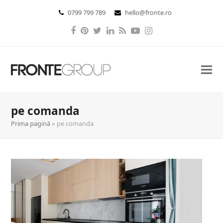
0799 799 789
hello@fronte.ro
Facebook
Pinterest
Twitter
LinkedIn
RSS
YouTube
Instagram
pe comanda
Prima pagină
»
pe comanda