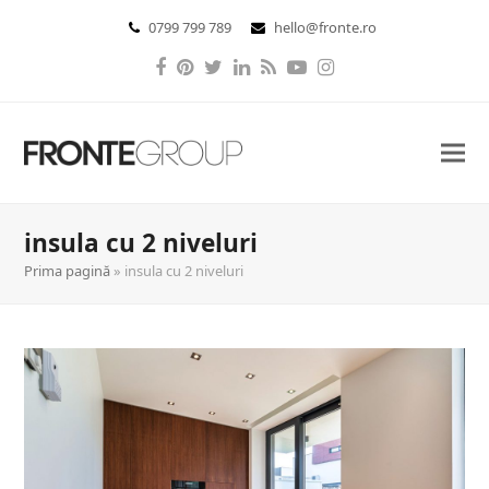
0799 799 789
hello@fronte.ro
Facebook
Pinterest
Twitter
LinkedIn
RSS
YouTube
Instagram
insula cu 2 niveluri
Prima pagină
»
insula cu 2 niveluri