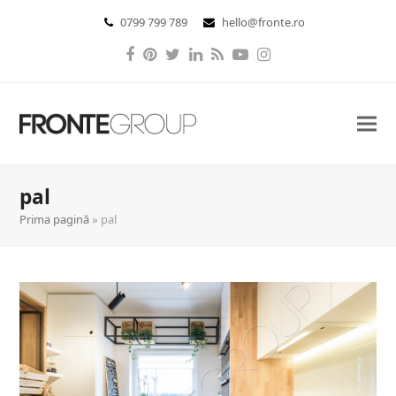
0799 799 789
hello@fronte.ro
Facebook
Pinterest
Twitter
LinkedIn
RSS
YouTube
Instagram
pal
Prima pagină
»
pal