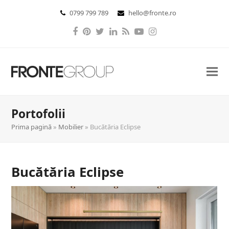
0799 799 789
hello@fronte.ro
Facebook
Pinterest
Twitter
LinkedIn
RSS
YouTube
Instagram
Portofolii
Prima pagină
»
Mobilier
»
Bucătăria Eclipse
Bucătăria Eclipse