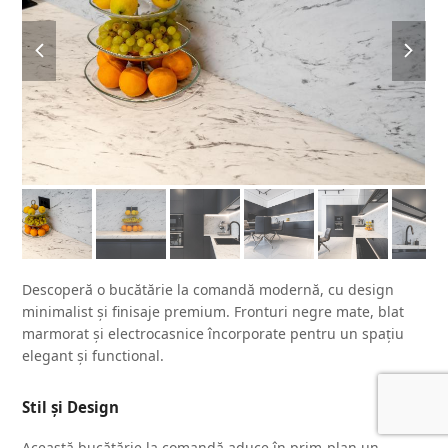
previous
next
slide
slide
Descoperă o bucătărie la comandă modernă, cu design
minimalist și finisaje premium. Fronturi negre mate, blat
marmorat și electrocasnice încorporate pentru un spațiu
elegant și functional.
Stil și Design
Această bucătărie la comandă aduce în prim-plan un