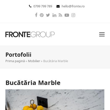
0799 799 789
hello@fronte.ro
Facebook
Pinterest
Twitter
LinkedIn
RSS
YouTube
Instagram
Portofolii
Prima pagină
»
Mobilier
»
Bucătăria Marble
Bucătăria Marble