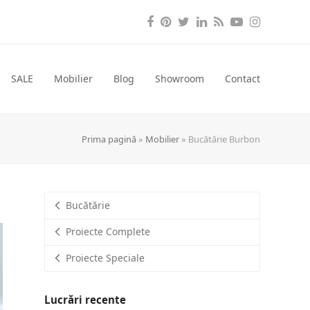
Facebook
Pinterest
Twitter
LinkedIn
RSS
YouTube
Instagra
SALE
Mobilier
Blog
Showroom
Contact
Prima pagină
»
Mobilier
»
Bucătărie Burbon
Bucătărie
Proiecte Complete
Proiecte Speciale
Lucrări recente