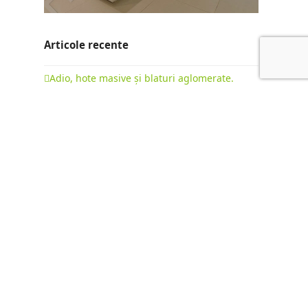
Articole recente
Adio, hote masive și blaturi aglomerate.
Evoluția bucătăriilor la comandă în 2026
22 februarie 2026
Bucătării cu insulă: ghid complet pentru o
mobilare premium
15 octombrie 2025
Diferența dintre „Fabrica de Mobilă” și
„Producător de Mobilă”: Mobilier de Serie vs.
Mobilier la Comandă
9 octombrie 2025
NEWSLETTER