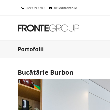
0799 799 789
hello@fronte.ro
Portofolii
Bucătărie Burbon