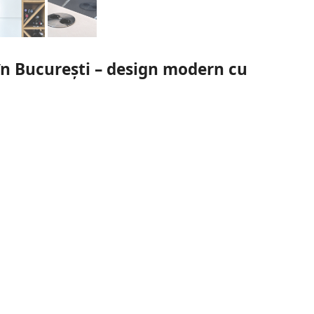
în București – design modern cu
ucătărie la comandă în București, realizat într-un spațiu open
Designul minimalist este completat de finisaje elegante, spații de
.
atent:
urniruit stejar, bait XM8000/19, lac acrilic ultra-mat Golda, 19 mm