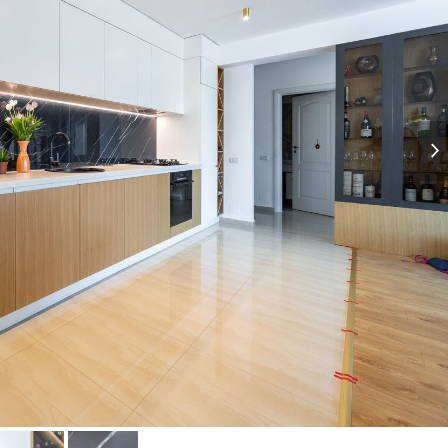
nex
slid