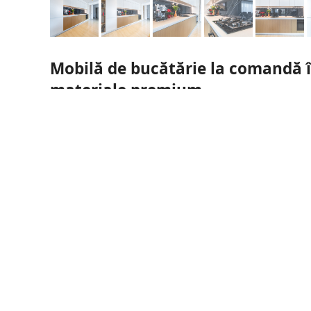
Mobilă de bucătărie la comandă 
materiale premium
Fronte Group îți prezintă un nou proiect de mobilă de b
space, cu o dispunere liniară și estetică contemporană. 
depozitare inteligente și funcționalitate pe termen lung
Finisaje de înaltă calitate
Mobilierul este construit din materiale premium, alese 
Carcasă: PAL alb, 18 mm
Fronturi corpuri de bază și corpuri deschise: MDF f