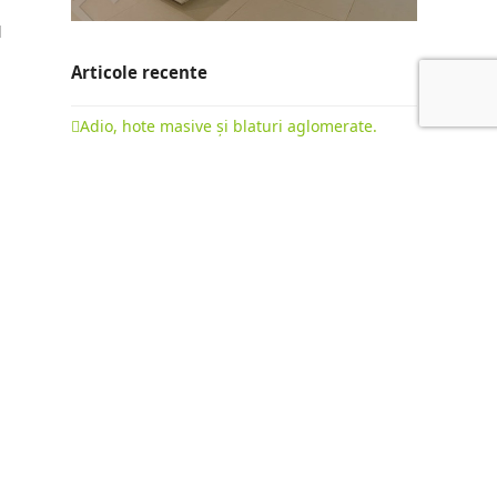
l
Articole recente
Adio, hote masive și blaturi aglomerate.
Evoluția bucătăriilor la comandă în 2026
22 februarie 2026
Bucătării cu insulă: ghid complet pentru o
mobilare premium
15 octombrie 2025
Diferența dintre „Fabrica de Mobilă” și
„Producător de Mobilă”: Mobilier de Serie vs.
Mobilier la Comandă
9 octombrie 2025
NEWSLETTER