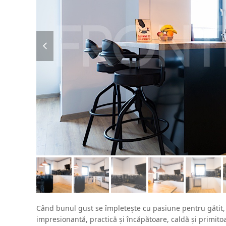
previous
slide
Când bunul gust se împletește cu pasiune pentru gătit, 
impresionantă, practică și încăpătoare, caldă și primito