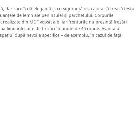
 dar care îi dă eleganță și cu siguranță o va ajuta să treacă testu
nuanțele de lemn ale peninsulei și parchetului. Corpurile
 realizate din MDF vopsit alb, iar fronturile nu prezintă frezări
ă fiind înlocuite de frezări în unghi de 45 grade. Avantajul
pațiul după nevoile specifice – de exemplu, în cazul de față,
 lucru a fost continuat creand mai mult spațiu de lucru util, sub
cătăriei, fiind un element inedit care dă personalitate intregului
ărie și living și poate fi folosită atât ca spațiu de servit masa, cât
 cină.