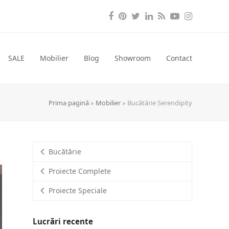
Facebook
Pinterest
Twitter
LinkedIn
RSS
YouTube
Instagra
SALE
Mobilier
Blog
Showroom
Contact
Prima pagină
»
Mobilier
»
Bucătărie Serendipity
Bucătărie
Proiecte Complete
Proiecte Speciale
Lucrări recente