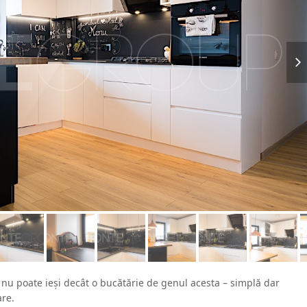
nex
slid
nu poate ieși decât o bucătărie de genul acesta – simplă dar
are.