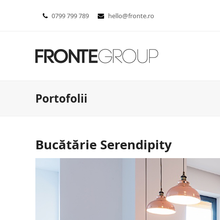
0799 799 789
hello@fronte.ro
Portofolii
Bucătărie Serendipity