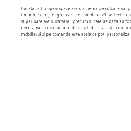
Bucătăria tip open-space are o schema de culoare simplă,
timpului: alb și negru, care se completează perfect cu 
superioare ale bucătăriei, precum și cele de bază au fost
decorative și nici mânere de deschidere, acestea din urm
mobilierului pe comandă este acela că poți personaliza s
fereastra a fost încadrată de două corpuri, iar blatul de
care se află caloriferul.
Peretele – tablă de scris este un punct de atracție al bu
spațiu al bucatariei. Zona de bar face trecerea între bucăt
și ca loc de lucru sau de socializat cu prietenii invitați la
Share This
Twitter
Facebook
LinkedIn
Email
Proiecte similare