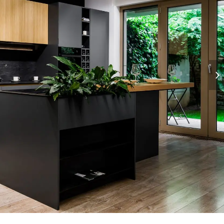
nex
slid