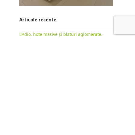
Articole recente
Adio, hote masive și blaturi aglomerate.
Evoluția bucătăriilor la comandă în 2026
22 februarie 2026
Bucătării cu insulă: ghid complet pentru o
mobilare premium
15 octombrie 2025
Diferența dintre „Fabrica de Mobilă” și
„Producător de Mobilă”: Mobilier de Serie vs.
Mobilier la Comandă
9 octombrie 2025
NEWSLETTER