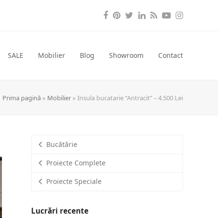
Facebook
Pinterest
Twitter
LinkedIn
RSS
YouTube
Instagra
SALE
Mobilier
Blog
Showroom
Contact
Prima pagină
»
Mobilier
»
Insula bucatarie “Antracit” – 4.500 Lei
Bucătărie
Proiecte Complete
Proiecte Speciale
Lucrări recente