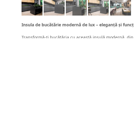
Insula de bucătărie modernă de lux – eleganță și funcț
Transformă-ți bucătăria cu această insulă modernă, din 
de stejar, blat HPL compact și zonă volumetrică din stej
senzori și picioarele reglabile Axilo îți oferă confort și 
Detalii rafinate, precum frezările la 45° și cutia inox pe
Stoc limitat în lichidare de showroom – nu rata șansa de
Descriere:
Lungime: 2440mm
Inaltime: 900 mm
Adancime: 920 mm
Fronturi baza, coloane, laterale vizibile: MDF Vopsi