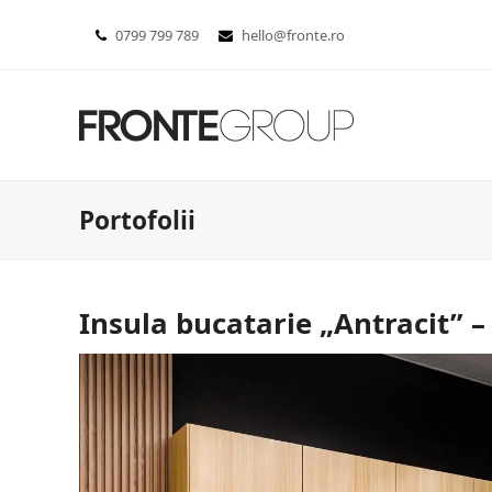
0799 799 789
hello@fronte.ro
Portofolii
Insula bucatarie „Antracit” –