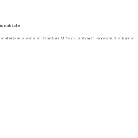
ionalitate
materiale premium: fronturi MDF gri antracit, accente din furnir
ar. Sertarele și coșurile Tandembox Antaro, iluminarea LED cu
funcționalitate maximă.
ntru plante, adaugă un plus de stil și personalizare.
 a aduce luxul și eficiența în bucătăria ta!
t 1 fata NCS S 7502 B (gri inchis, antracit) mat, 18mm;