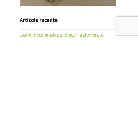
Articole recente
Adio, hote masive și blaturi aglomerate.
Evoluția bucătăriilor la comandă în 2026
22 februarie 2026
Bucătării cu insulă: ghid complet pentru o
mobilare premium
15 octombrie 2025
Diferența dintre „Fabrica de Mobilă” și
„Producător de Mobilă”: Mobilier de Serie vs.
Mobilier la Comandă
9 octombrie 2025
NEWSLETTER