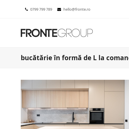
0799 799 789
hello@fronte.ro
bucătărie în formă de L la coma