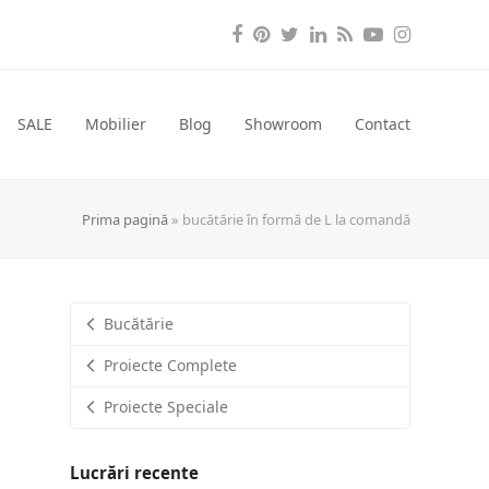
Facebook
Pinterest
Twitter
LinkedIn
RSS
YouTube
Instagra
SALE
Mobilier
Blog
Showroom
Contact
Prima pagină
»
bucătărie în formă de L la comandă
Bucătărie
Proiecte Complete
Proiecte Speciale
Lucrări recente