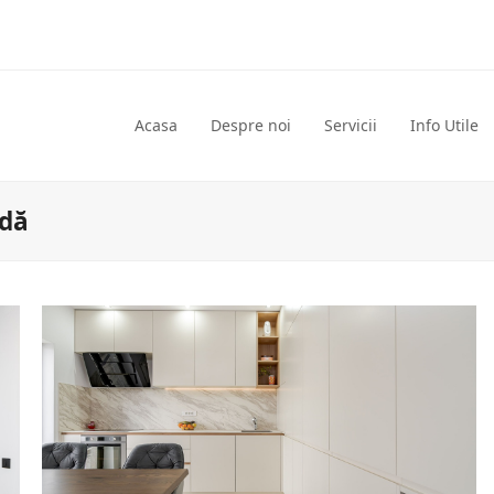
Acasa
Despre noi
Servicii
Info Utile
ndă