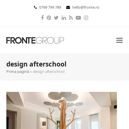
0799 799 789
hello@fronte.ro
Facebook
Pinterest
Twitter
LinkedIn
RSS
YouTube
Instagram
design afterschool
Prima pagină
»
design afterschool