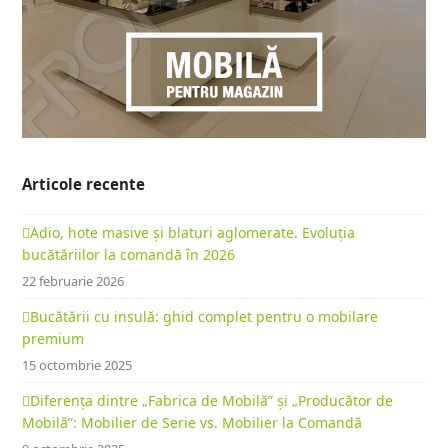
Articole recente
Adio, hote masive și blaturi aglomerate. Evoluția
bucătăriilor la comandă în 2026
22 februarie 2026
Bucătării cu insulă: ghid complet pentru o mobilare
premium
15 octombrie 2025
Diferența dintre „Fabrica de Mobilă” și „Producător de
Mobilă”: Mobilier de Serie vs. Mobilier la Comandă