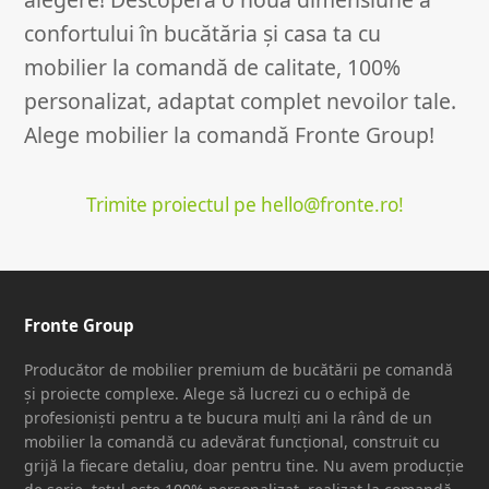
confortului în bucătăria și casa ta cu
mobilier la comandă de calitate, 100%
personalizat, adaptat complet nevoilor tale.
Alege mobilier la comandă Fronte Group!
Trimite proiectul pe hello@fronte.ro!
Fronte Group
Producător de mobilier premium de bucătării pe comandă
și proiecte complexe. Alege să lucrezi cu o echipă de
profesioniști pentru a te bucura mulți ani la rând de un
mobilier la comandă cu adevărat funcțional, construit cu
grijă la fiecare detaliu, doar pentru tine. Nu avem producție