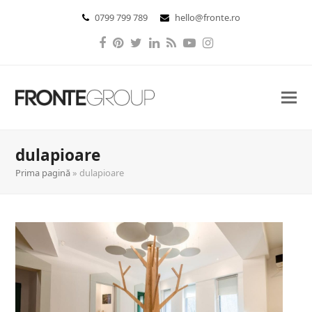
0799 799 789
hello@fronte.ro
Facebook
Pinterest
Twitter
LinkedIn
RSS
YouTube
Instagram
dulapioare
Prima pagină
»
dulapioare