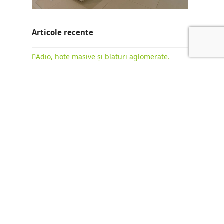
Articole recente
Adio, hote masive și blaturi aglomerate.
Evoluția bucătăriilor la comandă în 2026
22 februarie 2026
Bucătării cu insulă: ghid complet pentru o
mobilare premium
15 octombrie 2025
Diferența dintre „Fabrica de Mobilă” și
„Producător de Mobilă”: Mobilier de Serie vs.
Mobilier la Comandă
9 octombrie 2025
NEWSLETTER