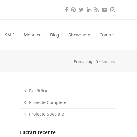
Facebook
Pinterest
Twitter
LinkedIn
RSS
YouTube
Instagra
SALE
Mobilier
Blog
Showroom
Contact
Prima pagină
»
lemans
Bucătărie
Proiecte Complete
Proiecte Speciale
Lucrări recente