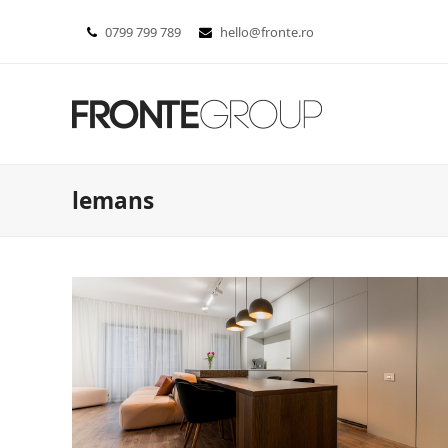
0799 799 789
hello@fronte.ro
lemans