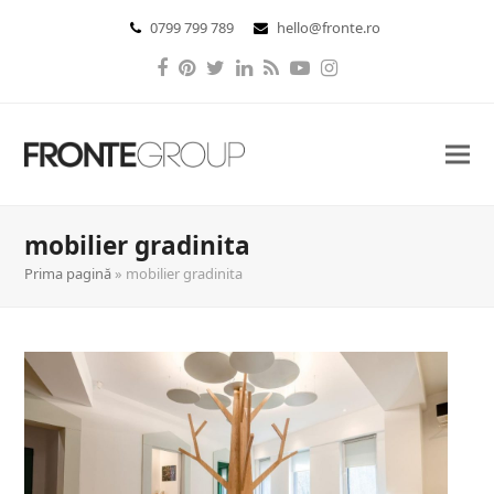
0799 799 789
hello@fronte.ro
Facebook
Pinterest
Twitter
LinkedIn
RSS
YouTube
Instagram
mobilier gradinita
Prima pagină
»
mobilier gradinita