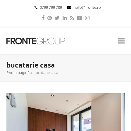
0799 799 789
hello@fronte.ro
Facebook
Pinterest
Twitter
LinkedIn
RSS
YouTube
Instagram
bucatarie casa
Prima pagină
»
bucatarie casa