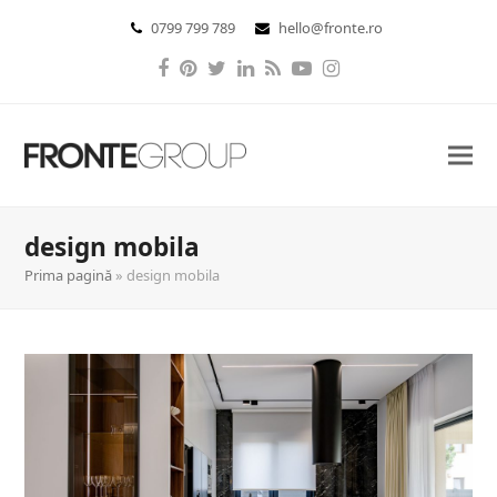
0799 799 789
hello@fronte.ro
Facebook
Pinterest
Twitter
LinkedIn
RSS
YouTube
Instagram
design mobila
Prima pagină
»
design mobila