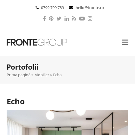
0799 799 789
hello@fronte.ro
Facebook
Pinterest
Twitter
LinkedIn
RSS
YouTube
Instagram
Portofolii
Prima pagină
»
Mobilier
»
Echo
Echo