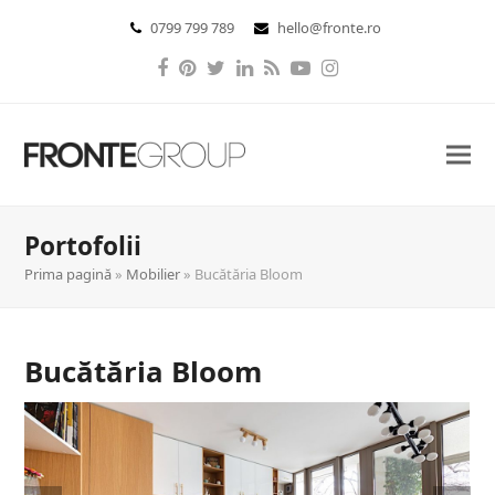
0799 799 789
hello@fronte.ro
Facebook
Pinterest
Twitter
LinkedIn
RSS
YouTube
Instagram
Portofolii
Prima pagină
»
Mobilier
»
Bucătăria Bloom
Bucătăria Bloom