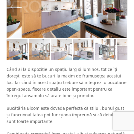
previous
next
slide
slide
Când ai la dispoziție un spațiu larg și luminos, tot ce îți
dorești este să te bucuri la maxim de frumusețea acestui
loc. Iar când în acest spațiu trebuie să integrezi o bucătărie
open-space, fiecare detaliu este important pentru ca
întregul ansamblu să arate bine și primitor.
Bucătăria Bloom este dovada perfectă că stilul, bunul gust
și funcționalitatea pot funcționa împreună și că detaliile
sunt foarte importante.
Combinația cromatică (mov pastel, alb și culoarea naturală