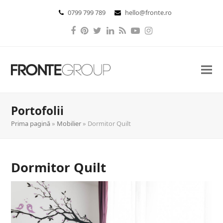
0799 799 789
hello@fronte.ro
Facebook
Pinterest
Twitter
LinkedIn
RSS
YouTube
Instagram
Portofolii
Prima pagină
»
Mobilier
»
Dormitor Quilt
Dormitor Quilt