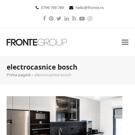
0799 799 789
hello@fronte.ro
Facebook
Pinterest
Twitter
LinkedIn
RSS
YouTube
Instagram
electrocasnice bosch
Prima pagină
»
electrocasnice bosch