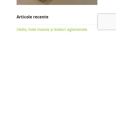
Articole recente
Adio, hote masive și blaturi aglomerate.
Evoluția bucătăriilor la comandă în 2026
22 februarie 2026
Bucătării cu insulă: ghid complet pentru o
mobilare premium
15 octombrie 2025
Diferența dintre „Fabrica de Mobilă” și
„Producător de Mobilă”: Mobilier de Serie vs.
Mobilier la Comandă
9 octombrie 2025
NEWSLETTER