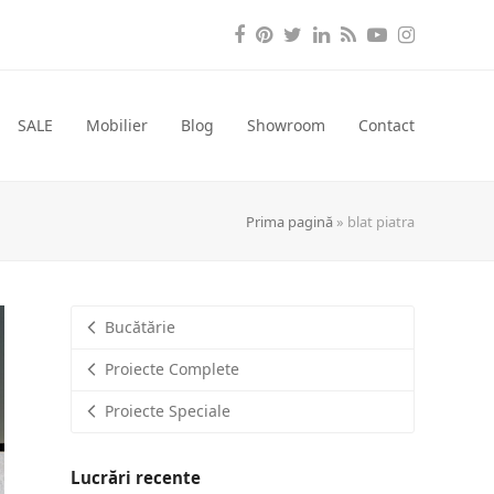
Facebook
Pinterest
Twitter
LinkedIn
RSS
YouTube
Instagra
SALE
Mobilier
Blog
Showroom
Contact
Prima pagină
»
blat piatra
Bucătărie
Proiecte Complete
Proiecte Speciale
Lucrări recente