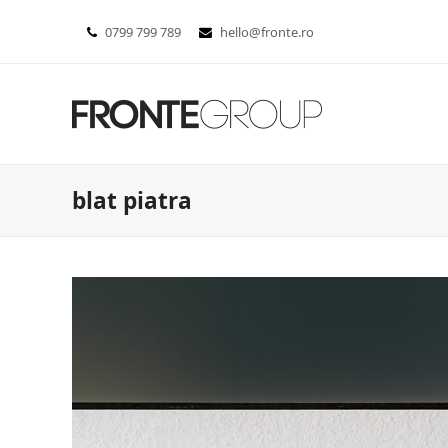
0799 799 789
hello@fronte.ro
blat piatra