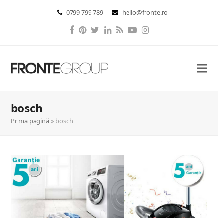
0799 799 789
hello@fronte.ro
Facebook
Pinterest
Twitter
LinkedIn
RSS
YouTube
Instagram
bosch
Prima pagină
»
bosch