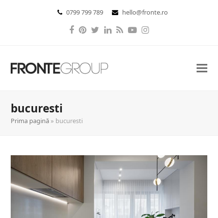
0799 799 789
hello@fronte.ro
Facebook
Pinterest
Twitter
LinkedIn
RSS
YouTube
Instagram
bucuresti
Prima pagină
»
bucuresti