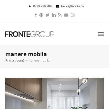
0799 799 789
hello@fronte.ro
Facebook
Pinterest
Twitter
LinkedIn
RSS
YouTube
Instagram
manere mobila
Prima pagină
»
manere mobila