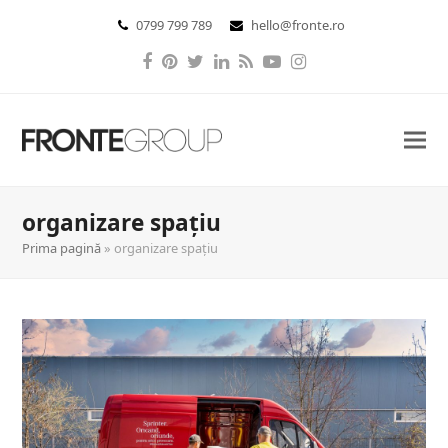
0799 799 789
hello@fronte.ro
Facebook
Pinterest
Twitter
LinkedIn
RSS
YouTube
Instagram
organizare spațiu
Prima pagină
»
organizare spațiu