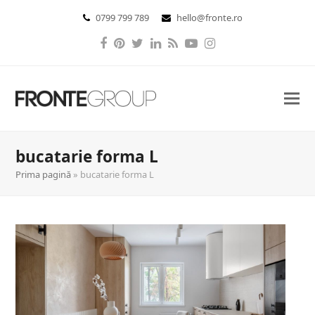
0799 799 789
hello@fronte.ro
Facebook
Pinterest
Twitter
LinkedIn
RSS
YouTube
Instagram
bucatarie forma L
Prima pagină
»
bucatarie forma L