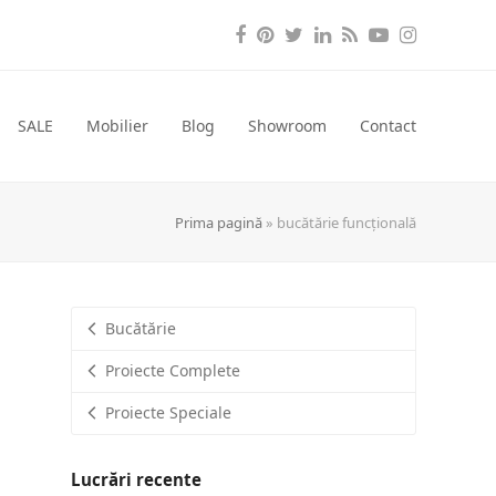
Facebook
Pinterest
Twitter
LinkedIn
RSS
YouTube
Instagra
SALE
Mobilier
Blog
Showroom
Contact
Prima pagină
»
bucătărie funcțională
Bucătărie
Proiecte Complete
Proiecte Speciale
Lucrări recente