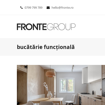
0799 799 789
hello@fronte.ro
bucătărie funcțională