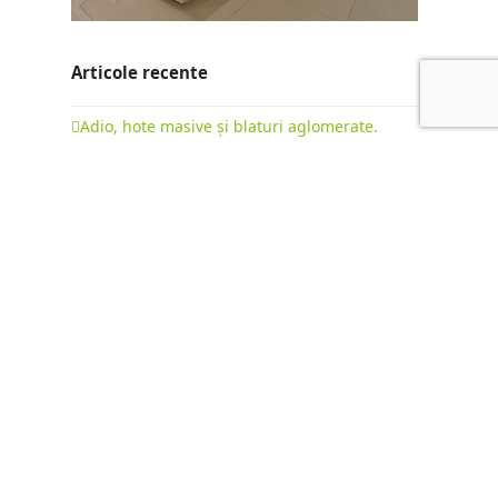
Articole recente
Adio, hote masive și blaturi aglomerate.
Evoluția bucătăriilor la comandă în 2026
22 februarie 2026
Bucătării cu insulă: ghid complet pentru o
mobilare premium
15 octombrie 2025
Diferența dintre „Fabrica de Mobilă” și
„Producător de Mobilă”: Mobilier de Serie vs.
Mobilier la Comandă
9 octombrie 2025
NEWSLETTER