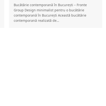
Bucătărie contemporană în București – Fronte
Group Design minimalist pentru o bucătărie
contemporană în București Această bucătărie
contemporană realizată de…
Echo
Mobilier la comandă cu design modern Stil și
Design Această bucătărie personalizată este un