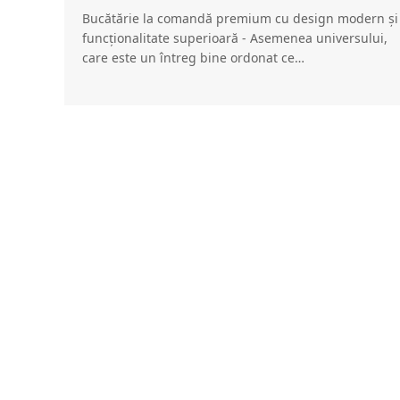
Bucătărie la comandă premium cu design modern și
funcționalitate superioară - Asemenea universului,
care este un întreg bine ordonat ce…
Bucătăria Flatwhite
Bucătărie la comandă alb negru FlatWhite – design
modern, elegant și echilibrat Drumul de la proiect la