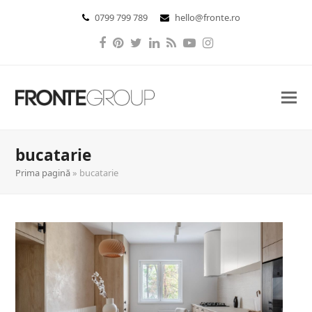
0799 799 789
hello@fronte.ro
Facebook
Pinterest
Twitter
LinkedIn
RSS
YouTube
Instagram
bucatarie
Prima pagină
»
bucatarie