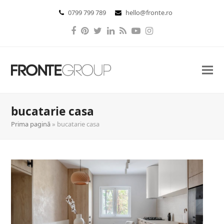
0799 799 789
hello@fronte.ro
Facebook
Pinterest
Twitter
LinkedIn
RSS
YouTube
Instagram
bucatarie casa
Prima pagină
»
bucatarie casa